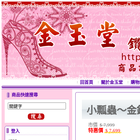
回首頁
關於金玉堂
購物
商品快速搜尋
小瓢蟲～金
市價
$ 7,999
特惠價
$ 7,699
登入