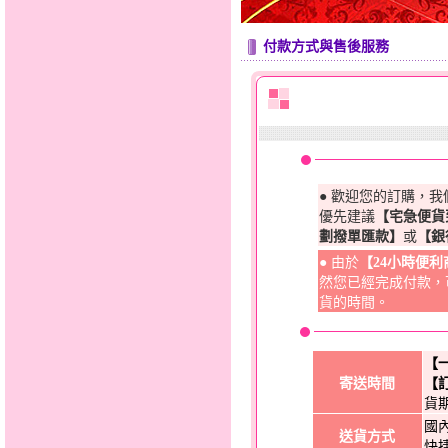
付款方式與售後服務
● 歡迎您的訂購，
優先建議
【宅急便貨
劃撥單匯款】
或
【銀
● 由於
【24小時便
然您已經完成付款，
貨的時間。
【
寄送時間
【
貨
國
送貨方式
快