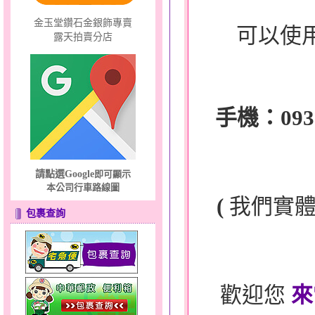
金玉堂鑽石金銀飾專賣
可以使
露天拍賣分店
手機：0932-
請點選Google
即可顯示
本公司行車路線圖
(
我們實
包裹查詢
歡迎您
來