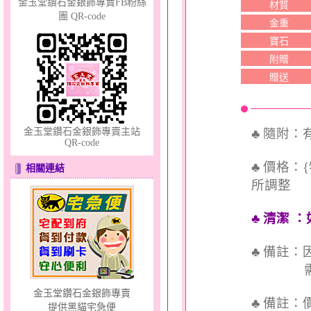
金玉堂鑽石金銀飾專賣FB粉絲
材質
團 QR-code
夢想幸福～男黃金戒指
金重
寶石
附贈
贈送
金玉堂鑽石金銀飾專賣主站
♣ 隨附
QR-code
浪漫花嫁～黃金耳環
♣ 價格：
相關連結
所調整
♣ 清潔
：
♣ 備註
需依實
金玉堂鑽石金銀飾專賣
♣ 備註
提供黑貓宅急便