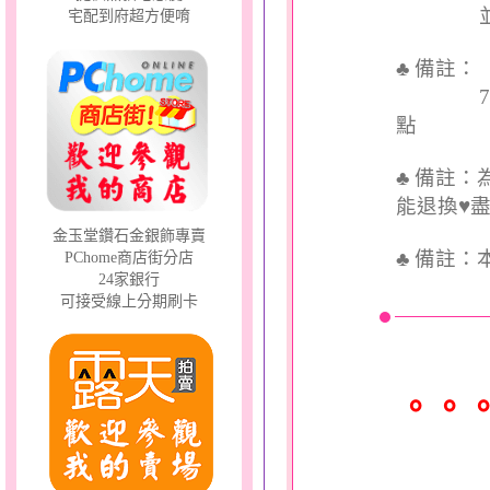
並交付
宅配到府超方便唷
♣ 備註
7個工
點
♣ 備註
能退換♥
金玉堂鑽石金銀飾專賣
♣
備註：
PChome商店街分店
24家銀行
可接受線上分期刷卡
。。