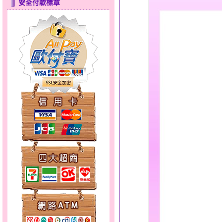
安全付款標章
錦繡龍鳳～黃金耳環
愛在心坎～金銀鋼套鍊