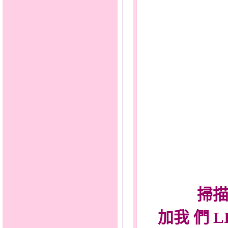
掃描
加我 們 L