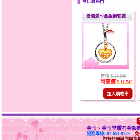
今日最熱門
愛滿滿～金銀鋼套鍊
市價
$ 11,849
特惠價
$ 11,549
加入購物車
金玉、金玉堂鑽石金銀
服務專線: 07-651-8759
免付
如有任何疑問與指教請E-