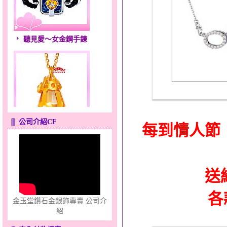
聽見愛～女金鋼手鍊
公司介紹CF
點亮愛情～黃金套鍊
每到情人節
送
各
金玉堂鑽石金銀飾專賣 公司介
紹
幸福溫暖～金銀鋼套鍊