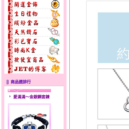
商品週排行
愛滿滿～金銀鋼套鍊