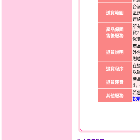
台
送貨範圍
區
連
所
產品保固
貨
售後服務
保
商
退貨說明
外
則
在
退貨程序
以
產
退貨運費
出
若
其他服務
說