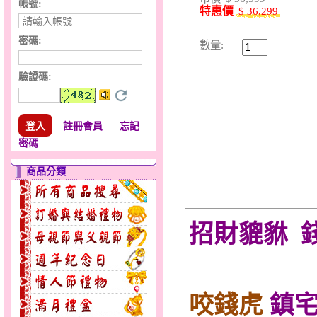
帳號:
特惠價
$ 36,299
密碼:
數量:
驗證碼
:
註冊會員
忘記
密碼
商品分類
招財貔貅
咬錢虎
鎮宅