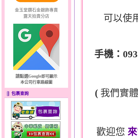
金玉堂鑽石金銀飾專賣
可以使
露天拍賣分店
手機：0932-
請點選Google
即可顯示
本公司行車路線圖
(
我們實
包裹查詢
歡迎您
來