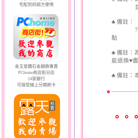
宅配到府超方便唷
並交付
♣ 備註
7個工
點
♣ 備註
能退換♥
金玉堂鑽石金銀飾專賣
PChome商店街分店
♣
備註：
24家銀行
可接受線上分期刷卡
。。