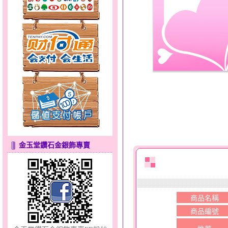
分享愛～金銀鋼套鍊
金玉堂鑽石金銀飾專賣
只愛你～男黃金戒指
商品名稱
商品編號