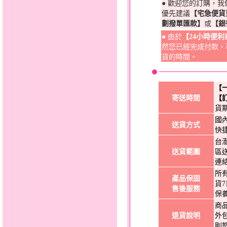
● 歡迎您的訂購，
優先建議
【宅急便貨
劃撥單匯款】
或
【銀
● 由於
【24小時便
然您已經完成付款，
貨的時間。
【
寄送時間
【
貨
國
送貨方式
快
台
送貨範圍
區
連
所
產品保固
貨
售後服務
保
商
退貨說明
外
則