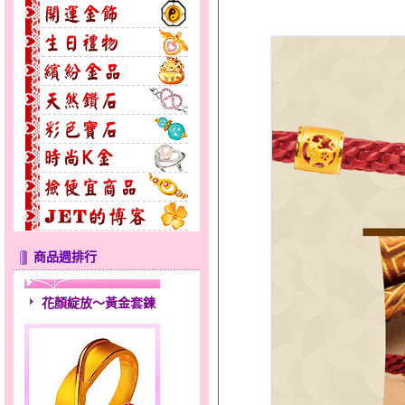
商品週排行
花顏綻放～黃金套鍊