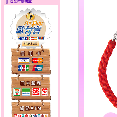
安全付款標章
甜心女孩～金銀鋼女套鍊
彩蝶倩影～金銀鋼套鍊