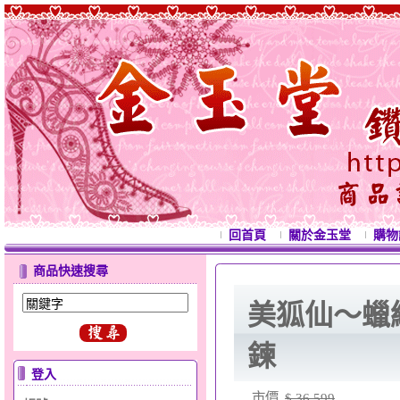
回首頁
關於金玉堂
購物
商品快速搜尋
美狐仙～蠟
鍊
登入
市價
$ 36,599