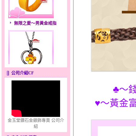
無限之愛～男黃金戒指
公司介紹CF
幸福祈願～金銀鋼套鍊
♣～
♥～黃金富
金玉堂鑽石金銀飾專賣 公司介
紹
心之舞～金銀鋼套鍊