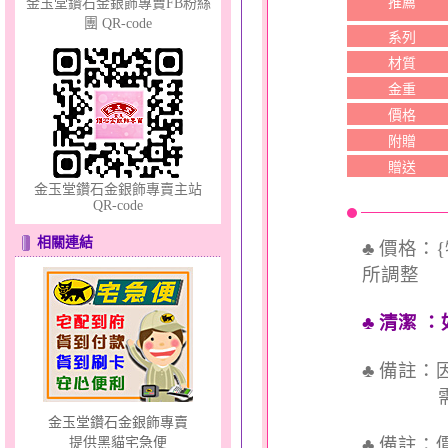
推薦
金玉堂鑽石金銀飾專賣FB粉絲
團 QR-code
系列
幸福洋溢～金銀鋼套鍊
材質
金重
價格
附贈
贈送
金玉堂鑽石金銀飾專賣主站
QR-code
幸運草的愛～金鋼套鍊
相關連結
♣ 價格：
所調整
♣ 清潔
：
♣ 備註
需依實
金玉堂鑽石金銀飾專賣
♣ 備註
提供黑貓宅急便