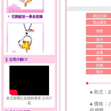
花顏綻放～黃金套鍊
商品名稱
商品編號
推薦
系列
材質
金重
心之舞～金銀鋼套鍊
價格
公司介紹CF
附贈
贈送
♣ 款式
金玉堂鑽石金銀飾專賣 公司介
♣ 價格：
紹
只愛你～男黃金戒指
所調整