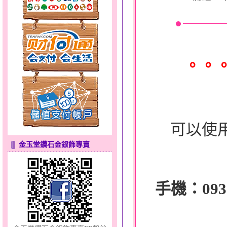
天真Rody～金銀鋼套鍊
。。
可以使
金玉堂鑽石金銀飾專賣
甜心女孩～金銀鋼女套鍊
手機：0932-