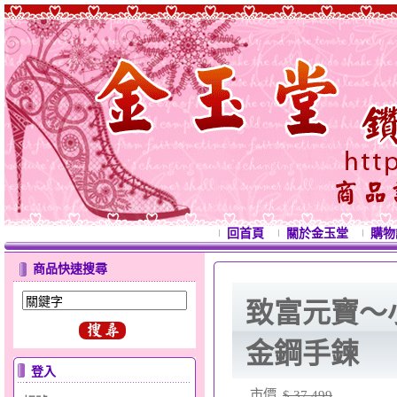
回首頁
關於金玉堂
購物
商品快速搜尋
致富元寶～
金鋼手鍊
登入
市價
$ 37,499