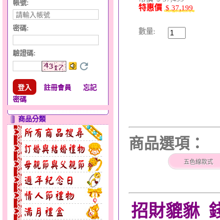
帳號:
特惠價
$ 37,199
密碼:
數量:
驗證碼
:
註冊會員
忘記
密碼
商品分類
商品選項：
五色線款式
招財貔貅 錢