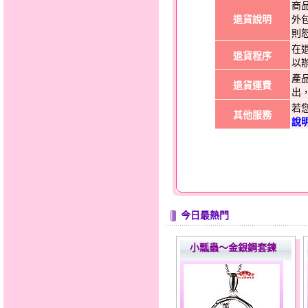
商
退貨說明
外
則
在
退貨程序
以
產
退貨運費
出
若
其他服務
說
今日最熱門
小瓢蟲～金銀鋼套鍊