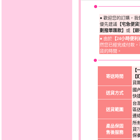
● 歡迎您的訂購，
優先建議
【宅急便貨
劃撥單匯款】
或
【銀
● 由於
【24小時便
然您已經完成付款，
貨的時間。
【
寄送時間
【
貨
國
送貨方式
快
台
送貨範圍
區
連
所
產品保固
貨
售後服務
保