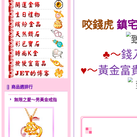
咬錢虎
鎮宅
♣
～
錢
♥
～
黃金富貴
商品週排行
無限之愛～男黃金戒指