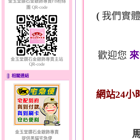
金玉堂鑽石金銀飾專賣FB粉絲
團 QR-code
(
我們實
夢想幸福～男黃金戒指
歡迎您
來
金玉堂鑽石金銀飾專賣主站
QR-code
幸福洋溢～金銀鋼套鍊
相關連結
網站24小
金玉堂鑽石金銀飾專賣
提供黑貓宅急便