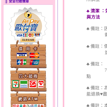
安全付款標章
♣ 清潔
與方法
♣ 備註
需依實
彩蝶倩影～金銀鋼套鍊
♣ 備註
並交付
♣ 備註
7個工
點
天使約定～金銀鋼套鍊
♣ 備註
能退換♥
♣
備註：