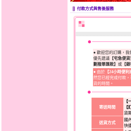
付款方式與售後服務
● 歡迎您的訂購，
優先建議
【宅急便貨
劃撥單匯款】
或
【銀
● 由於
【24小時便
然您已經完成付款，
貨的時間。
【
寄送時間
【
貨
國
送貨方式
快