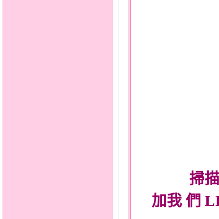
掃描
加我 們 L