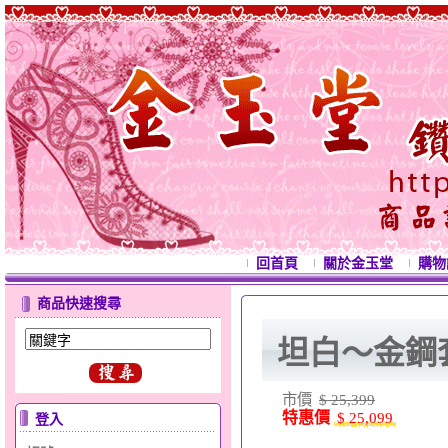
回首頁
關於金玉堂
購物
商品快速搜尋
坦白～金鋼
市價
$ 25,399
特惠價
$ 25,099
登入