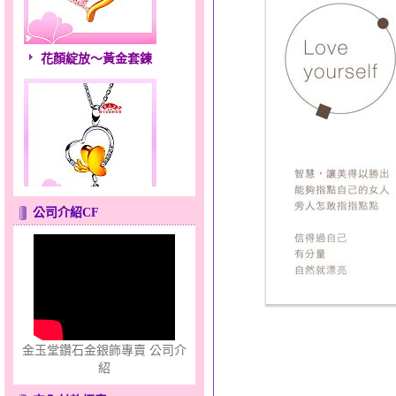
花顏綻放～黃金套鍊
心之舞～金銀鋼套鍊
公司介紹CF
金玉堂鑽石金銀飾專賣 公司介
紹
只愛你～男黃金戒指