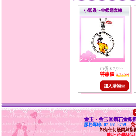
小瓢蟲～金銀鋼套鍊
市價
$ 7,999
特惠價
$ 7,699
加入購物車
金玉、金玉堂鑽石金銀
服務專線: 07-651-8759
免付
如有任何疑問與指教請E-
地址:台灣840