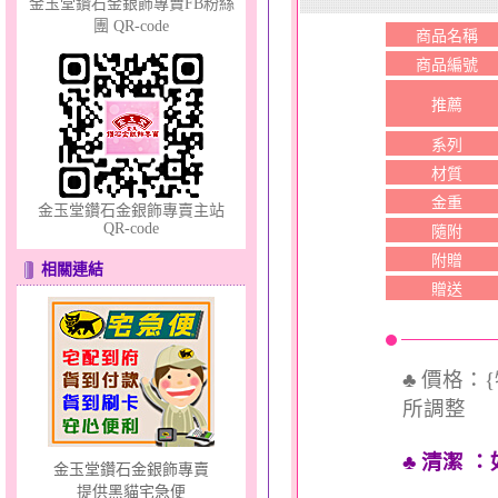
金玉堂鑽石金銀飾專賣FB粉絲
團 QR-code
商品名稱
幸福洋溢～金銀鋼套鍊
商品編號
推薦
系列
材質
金重
金玉堂鑽石金銀飾專賣主站
QR-code
隨附
甜心女孩～金銀鋼女套鍊
附贈
相關連結
贈送
♣ 價格：
所調整
♣ 清潔
：
金玉堂鑽石金銀飾專賣
提供黑貓宅急便