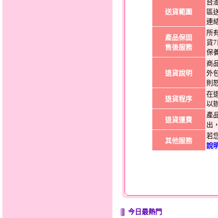
台
送貨範圍
區
連
所
產品保固
貨
售後服務
保
商
退貨說明
外
則
在
退貨程序
以
產
退貨運費
出
若
其他服務
說
今日最熱門