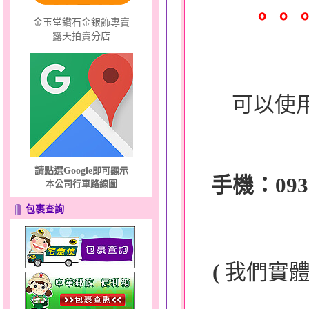
。。
金玉堂鑽石金銀飾專賣
露天拍賣分店
可以使
請點選Google
即可顯示
手機：0932-
本公司行車路線圖
包裹查詢
(
我們實