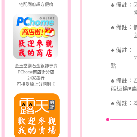
♣ 備註
宅配到府超方便唷
需依實
♣ 備註
並交付
♣ 備註
7個工
點
金玉堂鑽石金銀飾專賣
PChome商店街分店
24家銀行
♣ 備註
可接受線上分期刷卡
能退換♥
♣
備註：