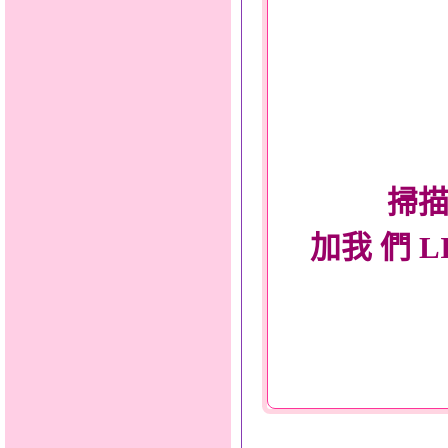
掃描
加我 們 L