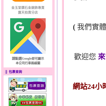
金玉堂鑽石金銀飾專賣
露天拍賣分店
(
我們實
歡迎您
來
請點選Google
即可顯示
本公司行車路線圖
包裹查詢
網站24小