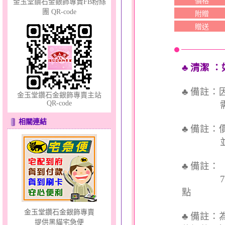
價格
金玉堂鑽石金銀飾專賣FB粉絲
團 QR-code
附贈
夢想幸福～男黃金戒指
贈送
♣ 清潔
：
♣ 備註
金玉堂鑽石金銀飾專賣主站
QR-code
需依實
幸福洋溢～金銀鋼套鍊
相關連結
♣ 備註
並交付
♣ 備註
7個工
點
金玉堂鑽石金銀飾專賣
♣ 備註
提供黑貓宅急便