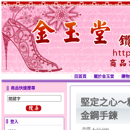
回首頁
關於金玉堂
購物
商品快速搜尋
堅定之心～
金鋼手鍊
登入
市價
$ 27,599