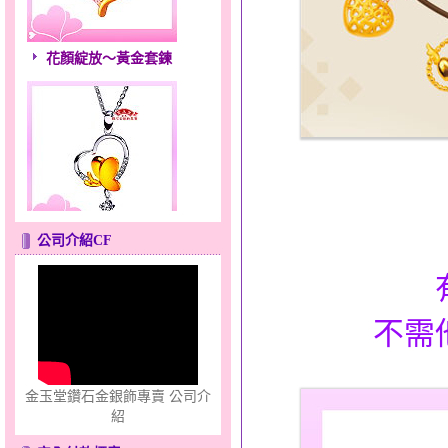
花顏綻放～黃金套鍊
心之舞～金銀鋼套鍊
公司介紹CF
不需
金玉堂鑽石金銀飾專賣 公司介
只愛你～男黃金戒指
紹