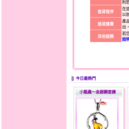
則
在
退貨程序
以
產
退貨運費
出
若
其他服務
說
今日最熱門
小瓢蟲～金銀鋼套鍊