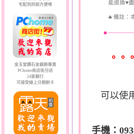
能退換♥
宅配到府超方便唷
♣
備註：
。。
金玉堂鑽石金銀飾專賣
PChome商店街分店
24家銀行
可接受線上分期刷卡
可以使
手機：0932-