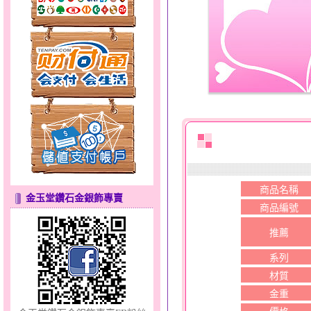
天真Rody～金銀鋼套鍊
商品名稱
甜心女孩～金銀鋼女套鍊
金玉堂鑽石金銀飾專賣
商品編號
推薦
系列
材質
金重