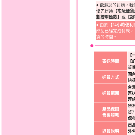
● 歡迎您的訂購，
優先建議
【宅急便貨
劃撥單匯款】
或
【銀
● 由於
【24小時便
然您已經完成付款，
貨的時間。
【
寄送時間
【
貨
國
送貨方式
快
台
送貨範圍
區
連
所
產品保固
貨
售後服務
保
商
退貨說明
外