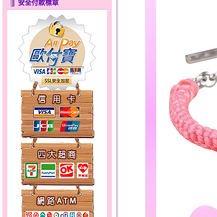
安全付款標章
彩蝶倩影～金銀鋼套鍊
天使約定～金銀鋼套鍊