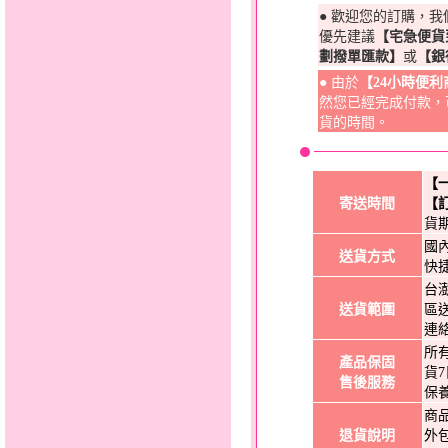
● 歡迎您的訂購，
優先建議
【宅急便貨
劃撥單匯款】
或
【銀
● 由於
【24小時便
然您已經完成付款，
貨的時間。
【
寄送時間
【
貨
國
送貨方式
快
台
送貨範圍
區
連
所
產品保固
貨
售後服務
保
商
退貨說明
外