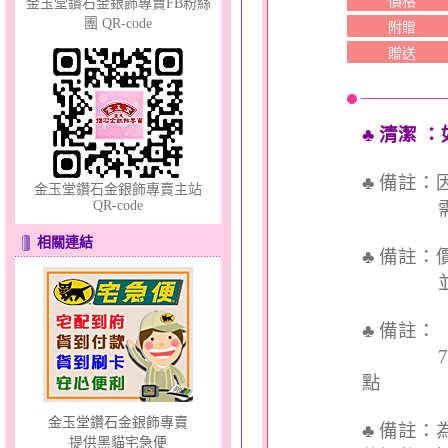
價格
金玉堂鑽石金銀飾專賣FB粉絲
幸福溫暖～金銀鋼套鍊
團 QR-code
附贈
贈送
♣ 清潔
：
♣ 備註
金玉堂鑽石金銀飾專賣主站
愛在心坎～金銀鋼套鍊
QR-code
需依實
相關連結
♣ 備註
並交付
♣ 備註
7個工
點
金玉堂鑽石金銀飾專賣
♣ 備註
提供黑貓宅急便