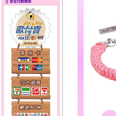
安全付款標章
夢想幸福～男黃金戒指
錦繡龍鳳～黃金耳環