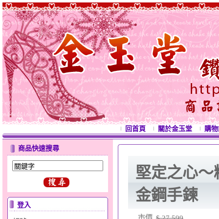
回首頁
關於金玉堂
購物
商品快速搜尋
堅定之心～
金鋼手鍊
登入
市價
$ 27,599