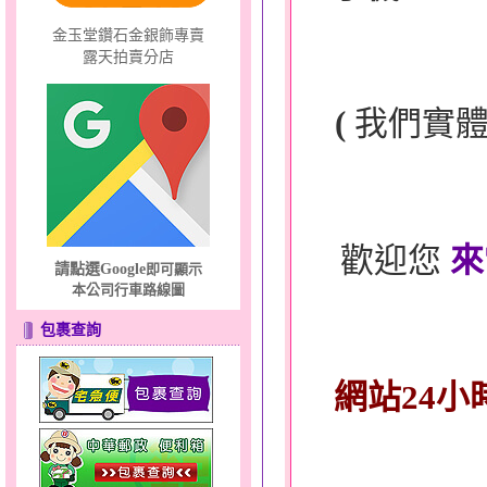
金玉堂鑽石金銀飾專賣
露天拍賣分店
(
我們實
歡迎您
來
請點選Google
即可顯示
本公司行車路線圖
包裹查詢
網站24小