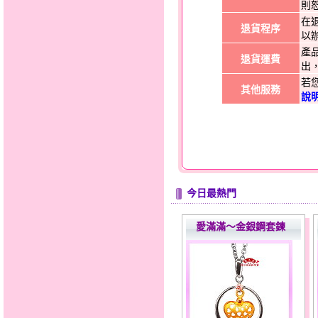
則
在
退貨程序
以
產
退貨運費
出
若
其他服務
說
今日最熱門
愛滿滿～金銀鋼套鍊