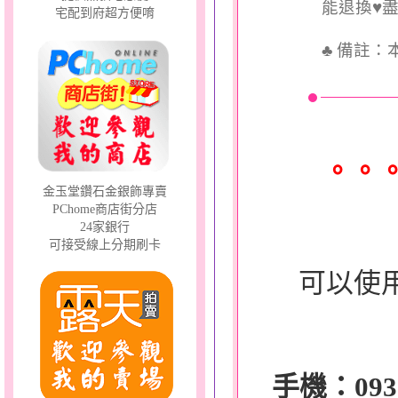
能退換♥
宅配到府超方便唷
♣
備註：
。。
金玉堂鑽石金銀飾專賣
PChome商店街分店
24家銀行
可接受線上分期刷卡
可以使
手機：0932-