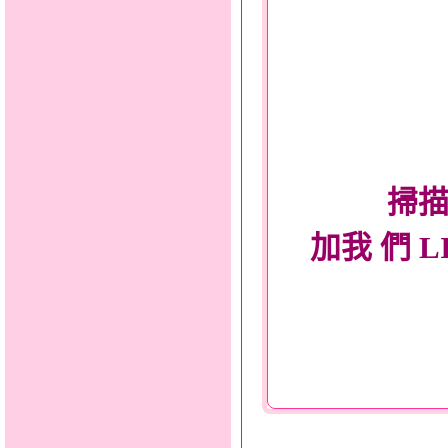
掃描
加我 們 L