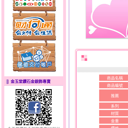
十字架～銀鋼套鍊
許願星光～黃金墜
商品名稱
金玉堂鑽石金銀飾專賣
商品編號
推薦
系列
材質
金重