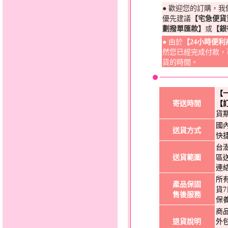
● 歡迎您的訂購，
優先建議
【宅急便貨
劃撥單匯款】
或
【銀
● 由於
【24小時便
然您已經完成付款，
貨的時間。
【
寄送時間
【
貨
國
送貨方式
快
台
送貨範圍
區
連
所
產品保固
貨
售後服務
保
商
退貨說明
外