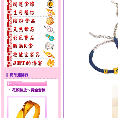
商品週排行
花顏綻放～黃金套鍊