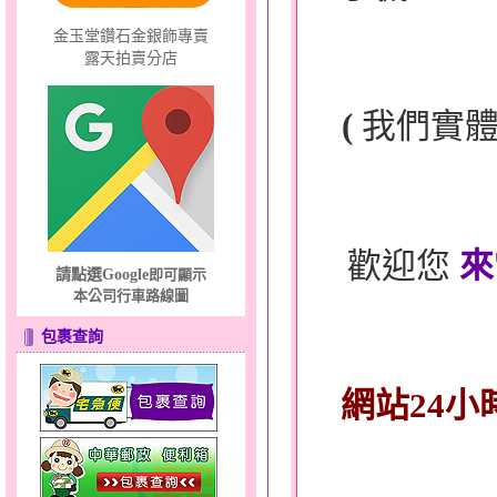
金玉堂鑽石金銀飾專賣
露天拍賣分店
(
我們實
歡迎您
來
請點選Google
即可顯示
本公司行車路線圖
包裹查詢
網站24小