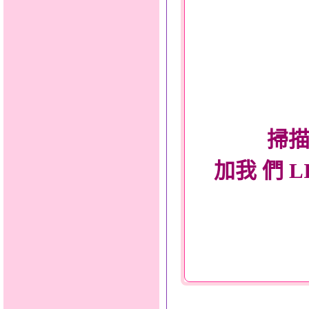
掃描
加我 們 L