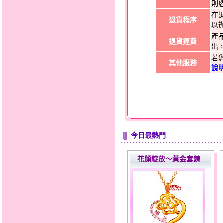
則
在
退貨程序
以
產
退貨運費
出
若
其他服務
說
今日最熱門
花顏綻放～黃金套鍊