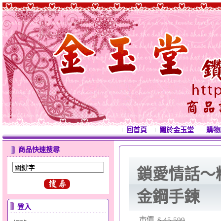
回首頁
關於金玉堂
購物
商品快速搜尋
鎖愛情話～
金鋼手鍊
登入
市價
$ 45,599