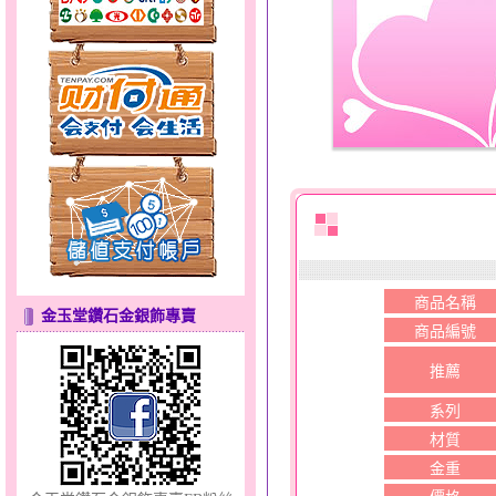
分享愛～金銀鋼套鍊
商品名稱
金玉堂鑽石金銀飾專賣
商品編號
只愛你～男黃金戒指
推薦
系列
材質
金重