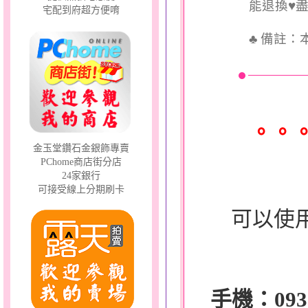
能退換♥
宅配到府超方便唷
♣
備註：
。。
金玉堂鑽石金銀飾專賣
PChome商店街分店
24家銀行
可接受線上分期刷卡
可以使
手機：0932-