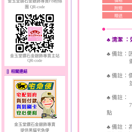
價格
金玉堂鑽石金銀飾專賣FB粉絲
團 QR-code
附贈
幸運草的愛～金鋼套鍊
贈送
♣ 清潔
：
♣ 備註
金玉堂鑽石金銀飾專賣主站
QR-code
需依實
幸福洋溢～金銀鋼套鍊
相關連結
♣ 備註
並交付
♣ 備註
7個工
點
金玉堂鑽石金銀飾專賣
♣ 備註
提供黑貓宅急便