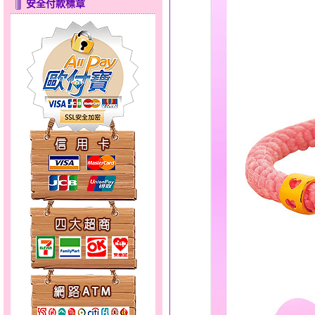
安全付款標章
甜心女孩～金銀鋼女套鍊
彩蝶倩影～金銀鋼套鍊