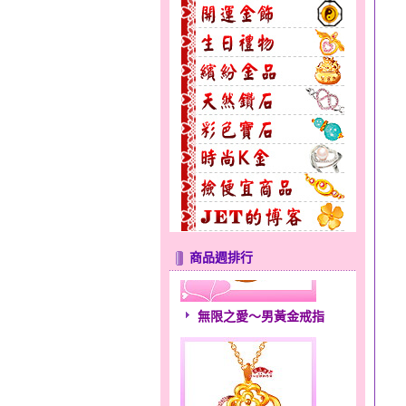
商品週排行
無限之愛～男黃金戒指