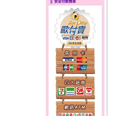
安全付款標章
彩蝶倩影～金銀鋼套鍊
天真Rody～金銀鋼套鍊