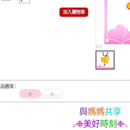
加入購物車
1 / 1
商品選項：
大
小
與
媽媽
共享
❉
美好
時刻
❉
╭
╮