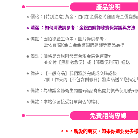
產品說明
♣ 價格：{特別注意}黃金、白(鉑)金價格將隨國際金價變
♣ 清潔
：如何
清洗
請參考
：金銀白鋼飾珠寶保
常識與方法
♣ 備註：因拍攝產生色差，圖片僅供參考，
需依實際K金白金金飾銀飾鋼飾等商品為準
♣ 備註：價格是含稅附發票台澎金馬免運費♥
並交付【黑貓宅急便】或【郵局便利箱】運送
♣ 備註：【一般商品】我們將於完成成交確認後，
7個工作天內【不包含例假日】將產品送至您指定
♣ 備註：為維護金飾衛生問題♥商品寄出開封佩帶使用後♥
♣
備註：本站保留接受訂單與否的權利
免費諮詢專線
。。。親愛的朋友，如果你還要更多