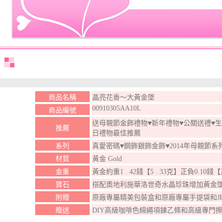
商品名稱
晶亮花香～大黃金墜
00910305AA10L
商品編號
送母親節金飾禮物♥新年禮物♥公關送禮♥生
推薦
日禮物最佳推薦
系列
真愛密碼♥鋼飾銀飾金飾♥2014年母親節系
材質
黃金 Gold
金重
黃金約重1 . 42錢【5 . 33克】正負0.10錢
寶石
搭配奧地利施華洛世奇水晶珍珠增加黃金
附贈
原廠專屬精美包裝盒和原廠專屬手提袋和J
贈送
DIY高級咖啡色綿繩項鍊乙條和高級專門擦