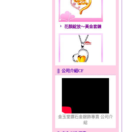
花顏綻放～黃金套鍊
公司介紹CF
心之舞～金銀鋼套鍊
金玉堂鑽石金銀飾專賣 公司介
紹
只愛你～男黃金戒指