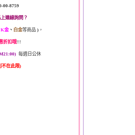
0-00-8759
馬上連線詢問？
、
K金
、
白金
等商品
)
，
惠折扣哦
!!!
M21:00)
每週日公休
不在此限)