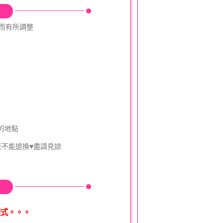
動而有所調整
的地點
既不能退換♥盡請見諒
樣式。。。