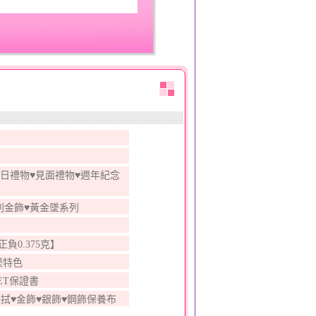
日禮物♥見面禮物♥週年紀念
列金飾♥黃金墜系列
【正負0.375克】
墜特色
ET保證書
拭♥金飾♥銀飾♥鋼飾保養布