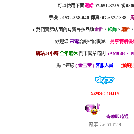
可以使用下面
電話
07-651-8759
或
080
手機：0932-858-040 傳真: 07-652-1338
(
我們實體店面內有賣許多品牌
金飾
、
銀飾
、
鋼飾
歡迎您
來電
洽詢相關問題，
另享特別優
網站24小時
全年無休
門市營業時間
(AM9:00 ~ P
馬上連線
( 金玉堂 )
客服人員
(預約則
Skype：jet114
奇摩即時通
奇摩：a6518759