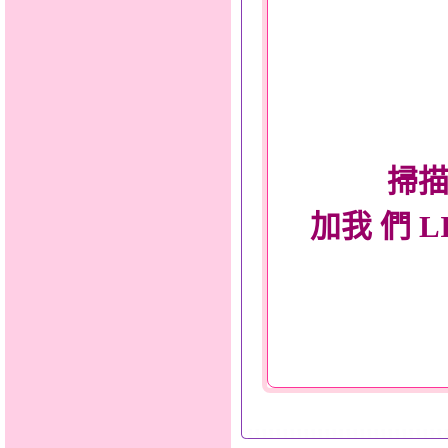
掃描
加我 們 L