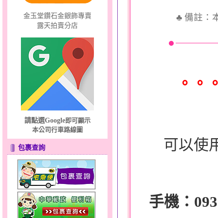
♣
備註：
金玉堂鑽石金銀飾專賣
露天拍賣分店
。。
請點選Google
即可顯示
本公司行車路線圖
可以使
包裹查詢
手機：0932-