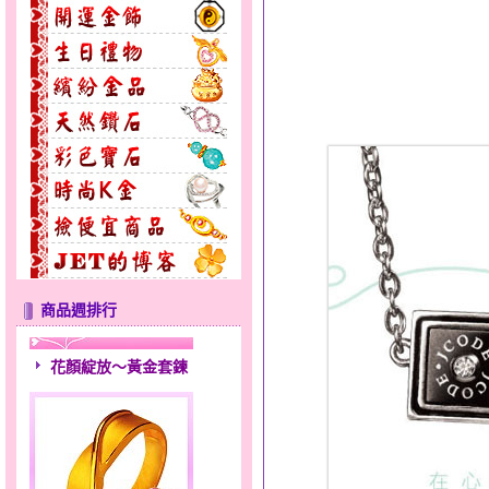
商品週排行
花顏綻放～黃金套鍊