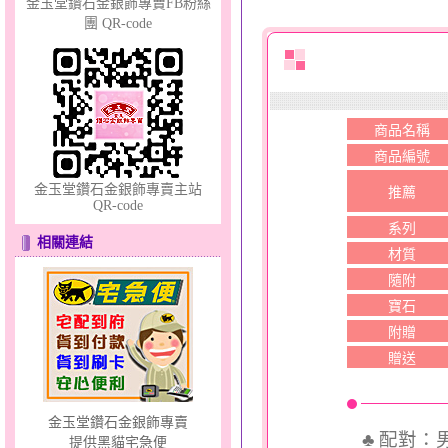
金玉堂鑽石金銀飾專賣FB粉絲
團 QR-code
幸福洋溢～金銀鋼套鍊
商品名稱
商品編號
金玉堂鑽石金銀飾專賣主站
推薦
QR-code
系列
愛情邱比特～金銀鋼套鍊
相關連結
材質
隨附
寶石
附贈
贈送
金玉堂鑽石金銀飾專賣
♣ 配對
提供黑貓宅急便