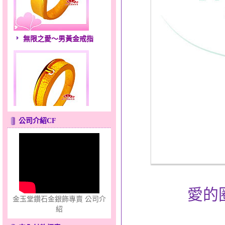
無限之愛～男黃金戒指
公司介紹CF
只愛你～男黃金戒指
愛的
金玉堂鑽石金銀飾專賣 公司介
紹
幸福祈願～金銀鋼套鍊