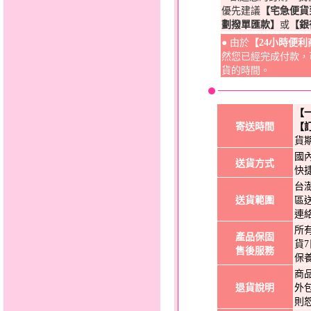
優先建議
【宅急便貨
劃撥單匯款】
或
【銀
● 由於
【24小時便
然您已經完成付款，
貨的時間。
【
寄送時間
【
貨
國
送貨方式
快
台
送貨範圍
區
連
所
產品保固
貨
售後服務
保
商
退貨說明
外
則