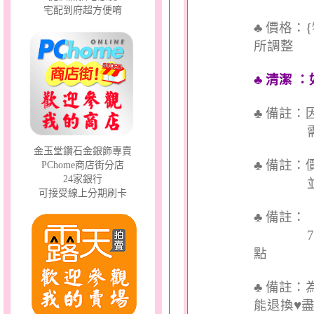
宅配到府超方便唷
♣ 價格：
所調整
♣ 清潔
：
♣ 備註
需依實
金玉堂鑽石金銀飾專賣
♣ 備註
PChome商店街分店
24家銀行
並交付
可接受線上分期刷卡
♣ 備註
7個工
點
♣ 備註
能退換♥