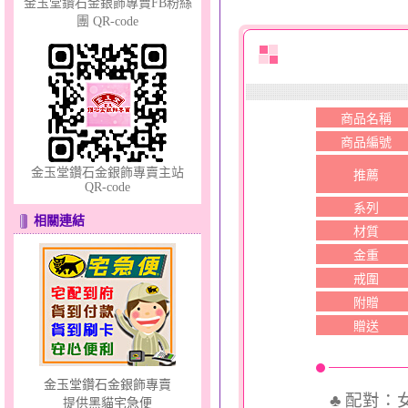
金玉堂鑽石金銀飾專賣FB粉絲
團 QR-code
彩蝶倩影～金銀鋼套鍊
商品名稱
商品編號
金玉堂鑽石金銀飾專賣主站
推薦
QR-code
系列
甜心女孩～金銀鋼女套鍊
相關連結
材質
金重
戒圍
附贈
贈送
金玉堂鑽石金銀飾專賣
♣ 配對
提供黑貓宅急便