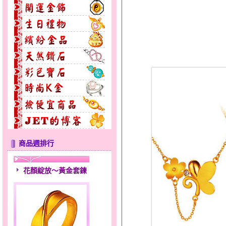
商品週排行
花顏綻放～黃金套鍊