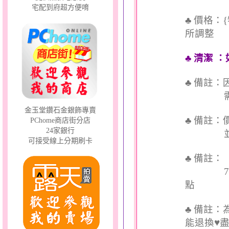
宅配到府超方便唷
♣ 價格：
所調整
♣ 清潔
：
♣ 備註
需依實
金玉堂鑽石金銀飾專賣
♣ 備註
PChome商店街分店
24家銀行
並交付
可接受線上分期刷卡
♣ 備註
7個工
點
♣ 備註
能退換♥