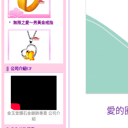
無限之愛～男黃金戒指
公司介紹CF
心之舞～金銀鋼套鍊
愛的
金玉堂鑽石金銀飾專賣 公司介
紹
分享愛～金銀鋼套鍊