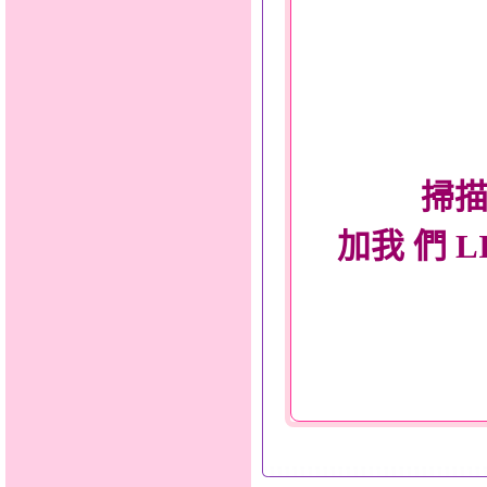
掃描
加我 們 L