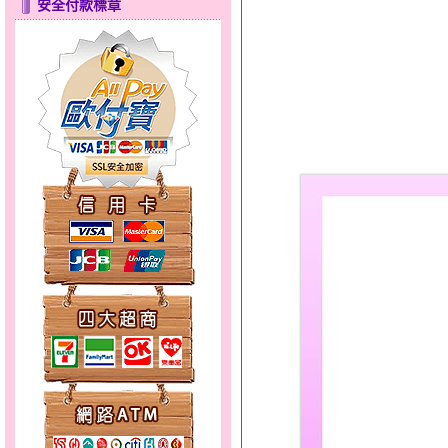
安全付款標章
只愛你～男黃金戒指
幸福祈願～金銀鋼套鍊