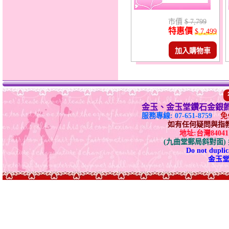
市價
$ 7,799
特惠價
$ 7,499
加入購物車
金玉、金玉堂鑽石金銀
服務專線: 07-651-8759
免付
如有任何疑問與指教請E-
地址:台灣840
(九曲堂郵局斜對面
Do not duplica
金玉堂