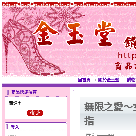
回首頁
關於金玉堂
購物
商品快速搜尋
無限之愛～
指
登入
市價
$ 51,299