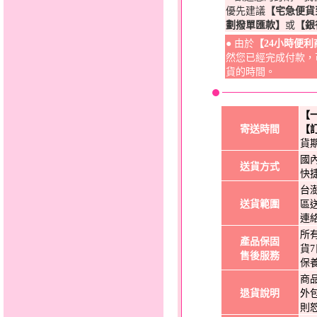
優先建議
【宅急便貨
劃撥單匯款】
或
【銀
● 由於
【24小時便
然您已經完成付款，
貨的時間。
【
寄送時間
【
貨
國
送貨方式
快
台
送貨範圍
區
連
所
產品保固
貨
售後服務
保
商
退貨說明
外
則