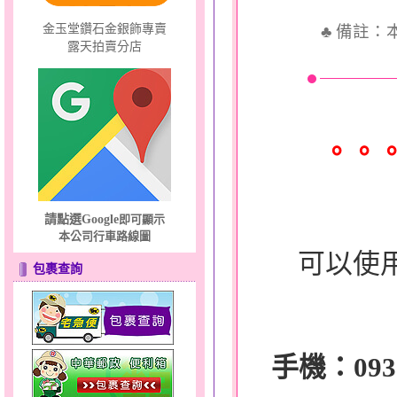
♣
備註：
金玉堂鑽石金銀飾專賣
露天拍賣分店
。。
請點選Google
即可顯示
本公司行車路線圖
可以使
包裹查詢
手機：0932-