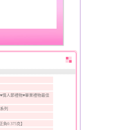
♥情人節禮物♥畢業禮物最佳
墜系列
【正負0.375克】