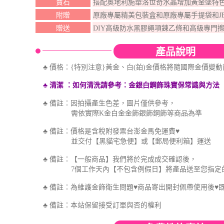
寶石
搭配奧地利施華洛世奇水晶增加黃金墜特
附贈
原廠專屬精美包裝盒和原廠專屬手提袋和J
贈送
DIY高級防水黑膠繩項鍊乙條和高級專門擦
產品說明
♣ 價格：{特別注意}黃金、白(鉑)金價格將隨國際金價變
♣ 清潔
：如何
清洗
請參考
：金銀白鋼飾珠寶保
常識與方法
♣ 備註：因拍攝產生色差，圖片僅供參考，
需依實際K金白金金飾銀飾鋼飾等商品為準
♣ 備註：價格是含稅附發票台澎金馬免運費♥
並交付【黑貓宅急便】或【郵局便利箱】運送
♣ 備註：【一般商品】我們將於完成成交確認後，
7個工作天內【不包含例假日】將產品送至您指定
♣ 備註：為維護金飾衛生問題♥商品寄出開封佩帶使用後♥
♣
備註：本站保留接受訂單與否的權利