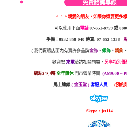
免費諮詢專線
。。。親愛的朋友，如果你還要更多
可以使用下面
電話
07-651-8759
或
080
手機：0932-858-040 傳真: 07-652-1338
(
我們實體店面內有賣許多品牌
金飾
、
銀飾
、
鋼飾
歡迎您
來電
洽詢相關問題，
另享特別優
網站24小時
全年無休
門市營業時間
(AM9:00 ~ P
馬上連線
( 金玉堂 )
客服人員
(預約則
Skype：jet114