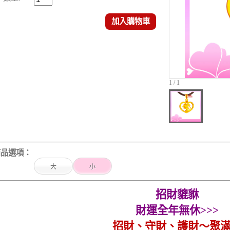
加入購物車
1 / 1
商品選項：
大
小
招財貔貅
財運全年無休
>>>
招財、守財、護財～聚