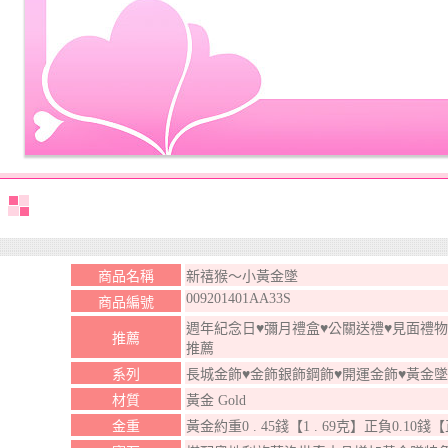
商品名稱
新禧猴～小黃金墜
009201401AA33S
商品編號
週年紀念日♥彌月禮盒♥公關送禮♥見面禮物
推薦
推薦
系列
長城金飾♥金飾銀飾鋼飾♥開運金飾♥黃金
材質
黃金 Gold
金重
黃金約重0 . 45錢【1 . 69克】正負0.10錢