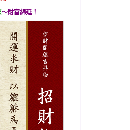
來
～財富綿延！