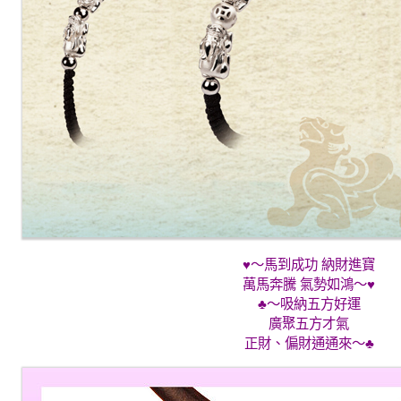
♥～馬到成功 納財進寶
萬馬奔騰 氣勢如鴻～♥
♣～吸納五方好運
廣聚五方才氣
正財、偏財通通來～♣