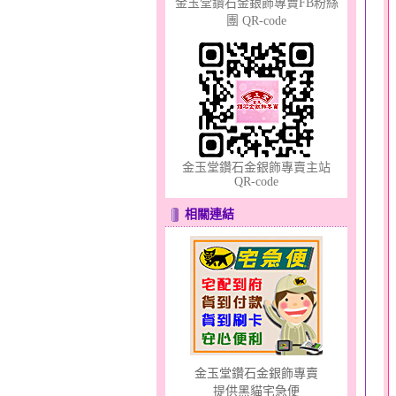
金玉堂鑽石金銀飾專賣FB粉絲
團 QR-code
天真Rody～金銀鋼套鍊
金玉堂鑽石金銀飾專賣主站
QR-code
相關連結
好幸福～男黃金戒指
金玉堂鑽石金銀飾專賣
提供黑貓宅急便