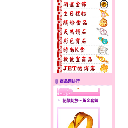
商品週排行
花顏綻放～黃金套鍊