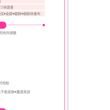
色
ET保證書
拭♥金飾♥銀飾♥鋼飾保養布
動而有所調整
的地點
既不能退換♥盡請見諒