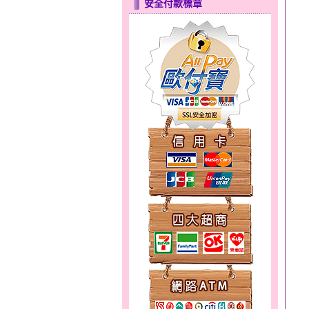
安全付款標章
分享愛～金銀鋼套鍊
甜心女孩～金銀鋼女套鍊