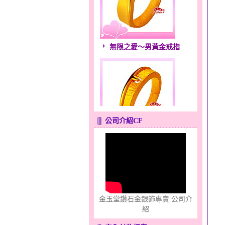
無限之愛～男黃金戒指
公司介紹CF
只愛你～男黃金戒指
金玉堂鑽石金銀飾專賣 公司介
紹
心之舞～金銀鋼套鍊