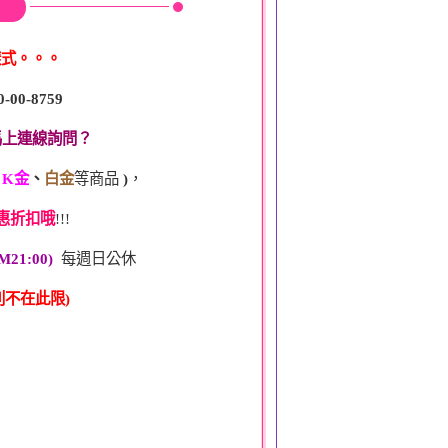
樣式。。。
0-00-8759
馬上連線詢問？
、
K金
、
白金
等商品
)
，
惠折扣哦
!!!
M21:00)
每週日公休
不在此限)