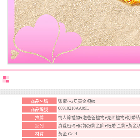
商品名稱
榮耀～2尺黃金項鍊
00910210AA09L
商品編號
推薦
情人節禮物♥送爸爸禮物♥見面禮物♥訂婚
系列
真愛密碼♥鋼飾銀飾金飾♥結婚 金飾♥黃金
材質
黃金 Gold