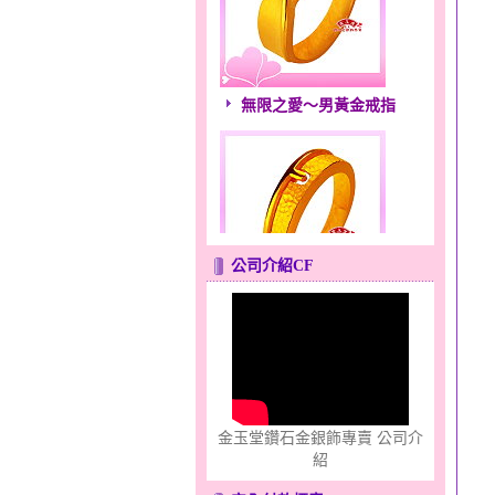
無限之愛～男黃金戒指
公司介紹CF
只愛你～男黃金戒指
金玉堂鑽石金銀飾專賣 公司介
紹
心之舞～金銀鋼套鍊