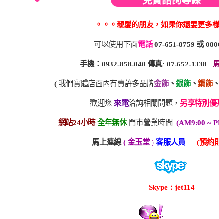
免費諮詢專線
。。。親愛的朋友，如果你還要更多
可以使用下面
電話
07-651-8759
或
080
手機：0932-858-040 傳真: 07-652-1338
(
我們實體店面內有賣許多品牌
金飾
、
銀飾
、
鋼飾
歡迎您
來電
洽詢相關問題，
另享特別優
網站24小時
全年無休
門市營業時間
(AM9:00 ~ P
馬上連線
( 金玉堂 )
客服人員
(預約則
Skype：jet114