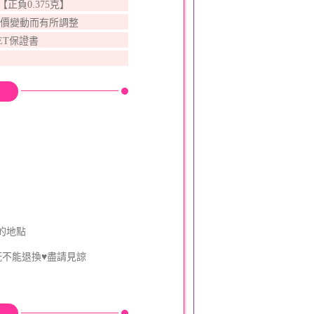
錢【正負0.375克】
金價變動而有所調整
ET保證書
的地點
既不能退換♥盡請見諒