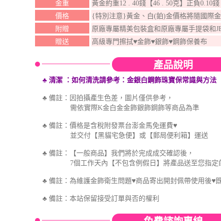
金重
黃金約重12 . 40錢【46 . 50克】正負0.10
價格
{特別注意}黃金、白(鉑)金價格將隨國際
附贈
原廠專屬精美包裝盒和原廠專屬手提袋和J
贈送
高級專門擦拭♥金飾♥銀飾♥鋼飾保養布
產品說明
♣ 清潔
：如何
清洗
請參考
：金銀白鋼飾珠寶保
常識與方法
♣ 備註：因拍攝產生色差，圖片僅供參考，
需依實際K金白金金飾銀飾鋼飾等商品為準
♣ 備註：價格是含稅附發票台澎金馬免運費♥
並交付【黑貓宅急便】或【郵局便利箱】運送
♣ 備註：【一般商品】我們將於完成成交確認後，
7個工作天內【不包含例假日】將產品送至您指定
♣ 備註：為維護金飾衛生問題♥商品寄出開封佩帶使用後♥
♣
備註：本站保留接受訂單與否的權利