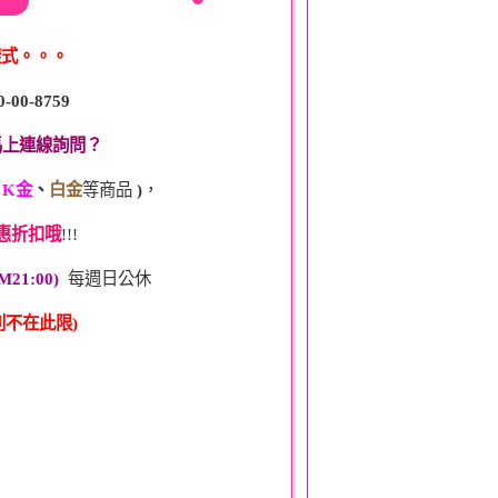
樣式。。。
0-00-8759
馬上連線詢問？
、
K金
、
白金
等商品
)
，
惠折扣哦
!!!
M21:00)
每週日公休
不在此限)