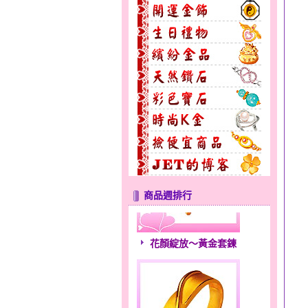
商品週排行
花顏綻放～黃金套鍊