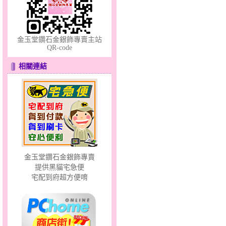
甜心女孩～金銀鋼女套鍊
金玉堂鑽石金銀飾專賣主站
QR-code
相關連結
天真Rody～金銀鋼套鍊
金玉堂鑽石金銀飾專賣
提供黑貓宅急便
宅配到府超方便唷
幸福祈願～金銀鋼套鍊