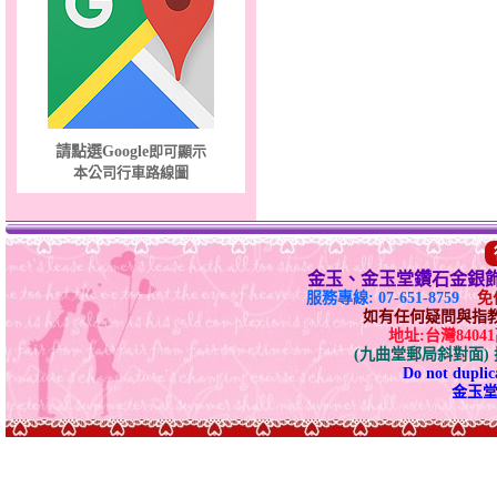
請點選Google
即可顯示
本公司行車路線圖
金玉、金玉堂鑽石金銀
服務專線: 07-651-8759
免付
如有任何疑問與指教請E-
地址:台灣840
(九曲堂郵局斜對面
Do not duplica
金玉堂