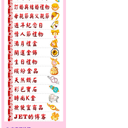
花顏綻放～黃金套鍊
無限之愛～男黃金戒指