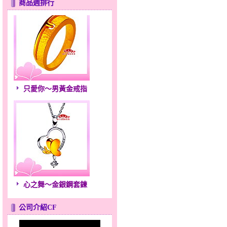
商品週排行
只愛你～男黃金戒指
心之舞～金銀鋼套鍊
公司介紹CF