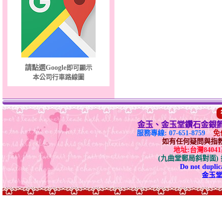
只愛你～男黃金戒指
請點選Google
即可顯示
本公司行車路線圖
金玉、金玉堂鑽石金銀
服務專線: 07-651-8759
免付
如有任何疑問與指教請E-
地址:台灣840
(九曲堂郵局斜對面
Do not duplica
金玉堂