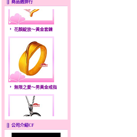
商品週排行
花顏綻放～黃金套鍊
無限之愛～男黃金戒指
公司介紹CF